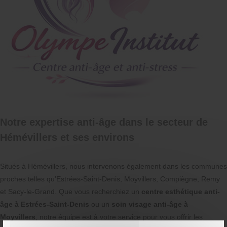
Notre expertise anti-âge dans le secteur de
Hémévillers et ses environs
Situés à Hémévillers, nous intervenons également dans les communes
proches telles qu’Estrées-Saint-Denis, Moyvillers, Compiègne, Remy
et Sacy-le-Grand. Que vous recherchiez un
centre esthétique anti-
âge à Estrées-Saint-Denis
ou un
soin visage anti-âge à
Moyvillers
, notre équipe est à votre service pour vous offrir les