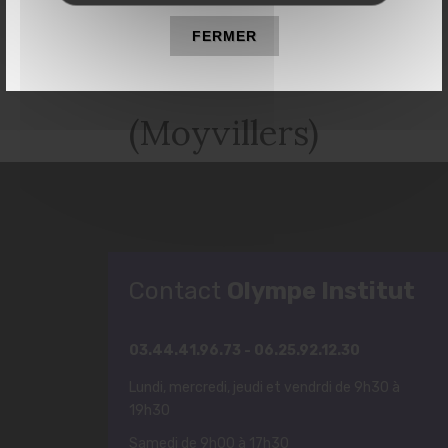
Institut de beauté à
FERMER
Estrées-Saint-Denis
(Moyvillers)
Contact
Olympe Institut
03.44.41.96.73 - 06.25.92.12.30
Lundi, mercredi, jeudi et vendrdi de 9h30 à
19h30
Samedi de 9h00 à 17h30