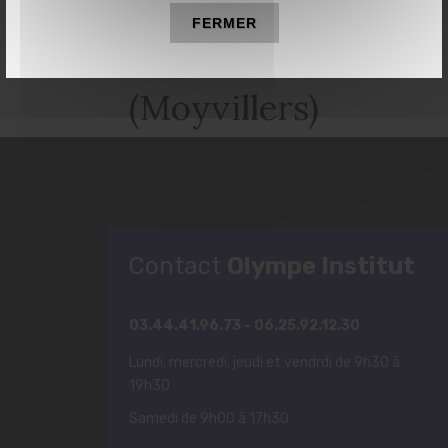
FERMER
Estrées-Saint-Denis
(Moyvillers)
Contact
Olympe Institut
03.44.41.96.73 - 06.25.92.12.30
Lundi, mercredi, jeudi et vendrdi de 9h30 à
19h30
Samedi de 9h00 à 17h30