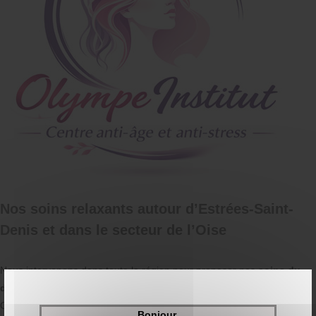
Nos soins relaxants autour d’Estrées-Saint-
Denis et dans le secteur de l’Oise
Nous intervenons dans toute la région pour proposer nos
soins du
dos relaxant
, notamment à Estrées-Saint-Denis, Moyvillers,
Compiègne, Remy et Sacy-le-Grand. Que vous soyez à Francières,
Bonjour,