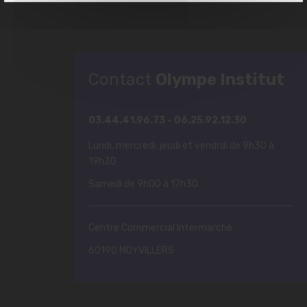
Contact
Olympe Institut
03.44.41.96.73 - 06.25.92.12.30
Lundi, mercredi, jeudi et vendrdi de 9h30 à
19h30
Samedi de 9h00 à 17h30
Centre Commercial Intermarché
60190 MOYVILLERS