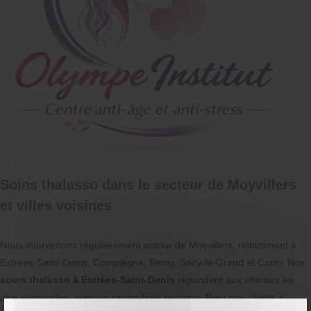
Soins thalasso dans le secteur de Moyvillers
et villes voisines
Nous intervenons régulièrement autour de Moyvillers, notamment à
Estrées-Saint-Denis, Compiègne, Remy, Sacy-le-Grand et Canly. Nos
soins thalasso à Estrées-Saint-Denis
répondent aux attentes les
plus exigeantes, avec un savoir-faire reconnu. Pour nos clients à