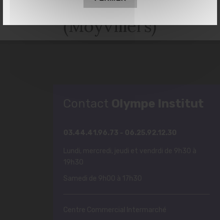
(Moyvillers)
Contact
Olympe Institut
03.44.41.96.73 - 06.25.92.12.30
Lundi, mercredi, jeudi et vendrdi de 9h30 à
19h30
Samedi de 9h00 à 17h30
Centre Commercial Intermarché