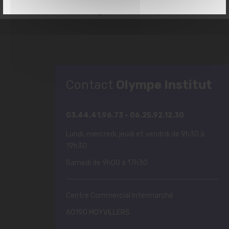
(Moyvillers)
Contact
Olympe Institut
03.44.41.96.73 - 06.25.92.12.30
Lundi, mercredi, jeudi et vendrdi de 9h30 à
19h30
Samedi de 9h00 à 17h30
Centre Commercial Intermarché
60190 MOYVILLERS