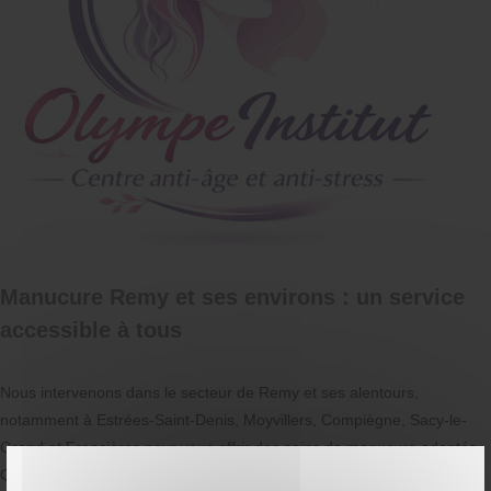
Manucure Remy et ses environs : un service
accessible à tous
Nous intervenons dans le secteur de Remy et ses alentours,
notamment à Estrées-Saint-Denis, Moyvillers, Compiègne, Sacy-le-
Grand et Francières pour vous offrir des soins de manucure adaptés.
Que vous soyez à la recherche d’une
manucure professionnelle à