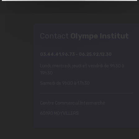
Contact
Olympe Institut
03.44.41.96.73 - 06.25.92.12.30
Lundi, mercredi, jeudi et vendrdi de 9h30 à
19h30
Samedi de 9h00 à 17h30
Centre Commercial Intermarché
60190 MOYVILLERS