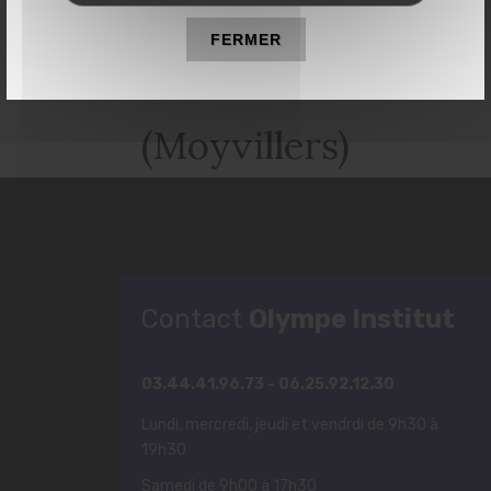
Institut de beauté à
FERMER
Estrées-Saint-Denis
(Moyvillers)
Contact
Olympe Institut
03.44.41.96.73 - 06.25.92.12.30
Lundi, mercredi, jeudi et vendrdi de 9h30 à
19h30
Samedi de 9h00 à 17h30