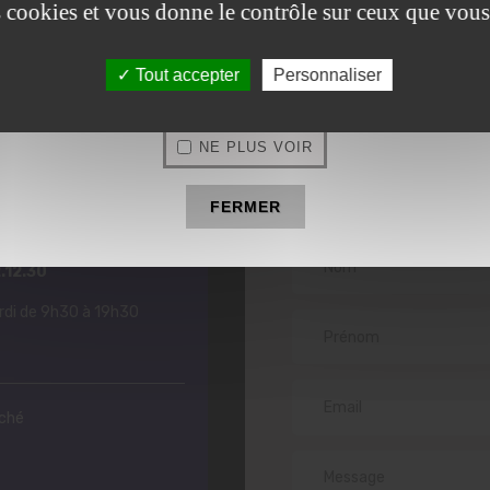
es cookies et vous donne le contrôle sur ceux que vous
06.25.92.12.30
OLYMPE INSTITUT
beauté à Estrées-Saint-Denis
Tout accepter
Personnaliser
NE PLUS VOIR
Prendre
contac
pe Institut
FERMER
.12.30
drdi de 9h30 à 19h30
rché