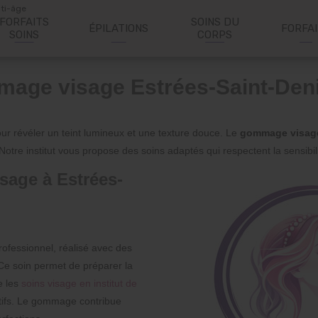
nti-âge
FORFAITS
SOINS DU
ÉPILATIONS
FORFA
SOINS
CORPS
mage visage Estrées-Saint-Den
our révéler un teint lumineux et une texture douce. Le
gommage visage
Notre institut vous propose des soins adaptés qui respectent la sensibili
sage à Estrées-
ofessionnel, réalisé avec des
t. Ce soin permet de préparer la
e les
soins visage en institut de
ctifs. Le gommage contribue