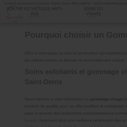
Panneau de gestion des cookies
Institut de beauté à Estrées-Saint-Denis (Moyvillers) : centre esthétique a
CENTRE ESTHÉTIQUE ANTI-
SOINS DU
ÂGE
VISAGE
Pourquoi choisir un Gom
Offrir à votre peau un soin en profondeur est essentiel p
les cellules mortes et stimuler le renouvellement cutané. 
Soins exfoliants et gommage vi
Saint-Denis
Nous mettons à votre disposition un
gommage visage
pr
produits de qualité, pour un effet purifiant et revitalisan
peau à recevoir des traitements complémentaires comm
beauté
, favorisant ainsi une meilleure pénétration des a