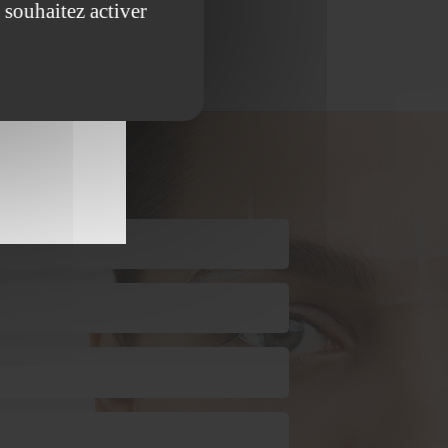
 souhaitez activer
 (Moyvillers)
t
avec nous