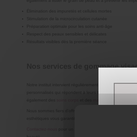
également à lisser le grain de peau et à prévenir les impe
Élimination des impuretés et cellules mortes
Stimulation de la microcirculation cutanée
Préparation optimale pour les soins anti-âge
Respect des peaux sensibles et délicates
Résultats visibles dès la première séance
Nos services de gommage visage
Notre institut intervient régulièrement pour un
gommage v
personnalisés qui répondent à leurs besoins spécifiques
également des
soins corps
et des
massages relaxants
po
Nous sommes fiers d’offrir un service de qualité à Hémé
esthétiques vous garantit un résultat à la hauteur de vo
Contactez-nous
pour un devis personnalisé ou pour pren
beauté.