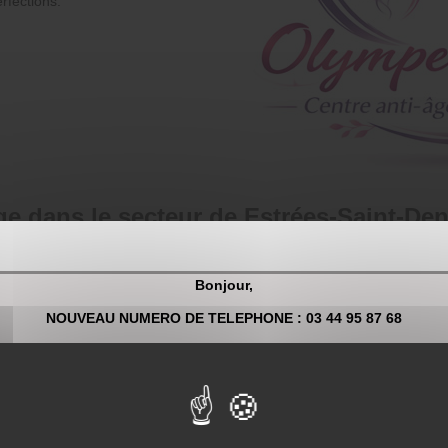
rfections.
 dans le secteur de Estrées-Saint-Deni
isage Estrées-Saint-Denis
ainsi qu’à Moyvillers, Canly, Pronleroy, L
Bonjour,
. Que vous soyez à Remy ou à Sacy-le-Grand, notre équipe professionn
NOUVEAU NUMERO DE TELEPHONE : 03 44 95 87 68
ur une expérience complète de bien-être.
Pour toute demande de renseignement et/ou prise de rendez-vous 
villers et Compiègne, où la demande en gommage visage et soins est e
03 44 95 87 68
s attentes, proche de chez vous et dans un cadre professionnel.
dre rendez-vous rapidement. Notre équipe est à votre écoute pour vou
OU