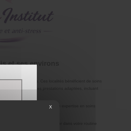
s et ses environs
e Meux et Francières. Ces localités bénéficient de soins
elle vous propose des prestations adaptées, incluant
:
n constante augmentation. Notre expertise en soins
X
s conseiller et vous accompagner dans votre routine