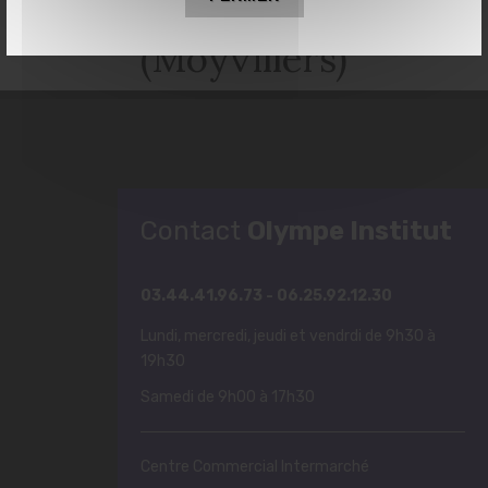
(Moyvillers)
Contact
Olympe Institut
03.44.41.96.73 - 06.25.92.12.30
Lundi, mercredi, jeudi et vendrdi de 9h30 à
19h30
Samedi de 9h00 à 17h30
Centre Commercial Intermarché