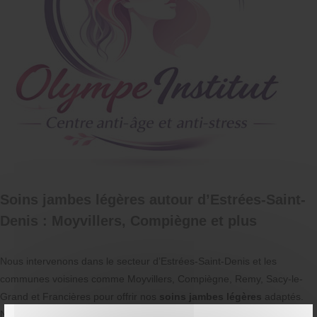
Soins jambes légères autour d’Estrées-Saint-
Denis : Moyvillers, Compiègne et plus
Nous intervenons dans le secteur d’Estrées-Saint-Denis et les
communes voisines comme Moyvillers, Compiègne, Remy, Sacy-le-
Grand et Francières pour offrir nos
soins jambes légères
adaptés.
Nos clients apprécient la qualité et la proximité de nos prestations,