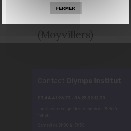
FERMER
Estrées-Saint-Denis
(Moyvillers)
Contact
Olympe Institut
03.44.41.96.73 - 06.25.92.12.30
Lundi, mercredi, jeudi et vendrdi de 9h30 à
19h30
Samedi de 9h00 à 17h30