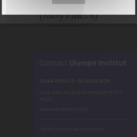
(Moyvillers)
Contact
Olympe Institut
03.44.41.96.73 - 06.25.92.12.30
Lundi, mercredi, jeudi et vendrdi de 9h30 à
19h30
Samedi de 9h00 à 17h30
Centre Commercial Intermarché