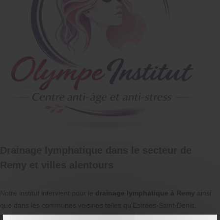
Drainage lymphatique dans le secteur de
Remy et villes alentours
Notre institut intervient pour le
drainage lymphatique à Remy
ainsi
que dans les communes voisines telles qu’Estrées-Saint-Denis,
Moyvillers, Compiègne, Sacy-le-Grand et Francières. Nous adaptons