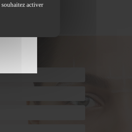
 souhaitez activer
 (Moyvillers)
t
avec nous