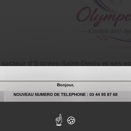
secteur d’Estrées-Saint-Denis et ses e
 des pieds
à Estrées-Saint-Denis et dans les communes voisines telle
Bonjour,
thétique à Estrées-Saint-Denis ou d’un institut de beauté spécialisé 
NOUVEAU NUMERO DE TELEPHONE : 03 44 95 87 68
Pour toute demande de renseignement et/ou prise de rendez-vous 
y et Pronleroy, offrant des prestations personnalisées adaptées à chaq
t beauté des pieds, afin d’assurer un équilibre parfait entre santé et e
03 44 95 87 68
et
épilations
complètent parfaitement votre routine beauté.
OU