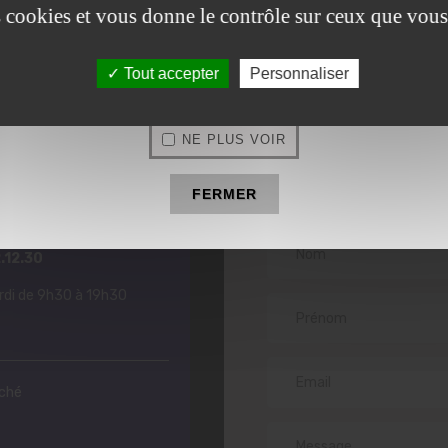
.
es cookies et vous donne le contrôle sur ceux que vous
06.25.92.12.30
OLYMPE INSTITUT
Tout accepter
Personnaliser
beauté à Estrées-Saint-Denis
NE PLUS VOIR
Prendre
contac
pe Institut
FERMER
.12.30
drdi de 9h30 à 19h30
rché