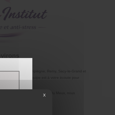
nvirons
s que Moyvillers, Compiègne, Remy, Sacy-le-Grand et
à Compiègne, notre équipe est à votre écoute pour
:
ue client. Pour ceux situés près du Meux, nous
X
sthétique.