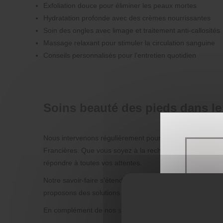
Exfoliation douce pour éliminer les peaux mortes
Hydratation profonde avec des crèmes nourrissantes
Soin des ongles avec limage et traitement anti-callosités
Massage relaxant pour stimuler la circulation sanguine
Conseils personnalisés pour l’entretien quotidien
Soins beauté des pieds dans le 
Nous intervenons régulièrement pour des
soins beauté
Francières. Que vous soyez à la recherche d’un centre es
répondre à toutes vos attentes.
Notre savoir-faire s’étend également à Hémévillers, Canl
proposons des solutions complètes alliant soins du corps e
En complément de nos
soins du corps
, nos
soins visage