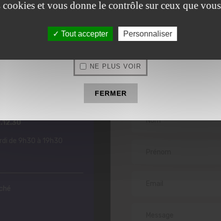
es cookies et vous donne le contrôle sur ceux que vous
06.25.92.12.30
OLYMPE INSTITUT
beauté à Estrées-Saint-Denis
Tout accepter
Personnaliser
NE PLUS VOIR
Prendre
contac
pe Institut
FERMER
.12.30
drdi de 9h30 à 19h30
rché