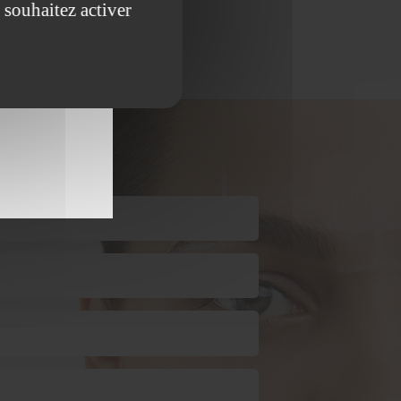
 souhaitez activer
 (Moyvillers)
t
avec nous