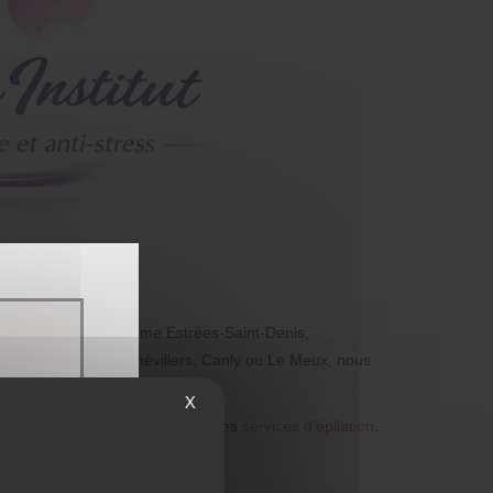
e. Près de villes comme Estrées-Saint-Denis,
Que vous soyez à Hémévillers, Canly ou Le Meux, nous
:
X
soins visage personnalisés
ou des
services d’épilation
.