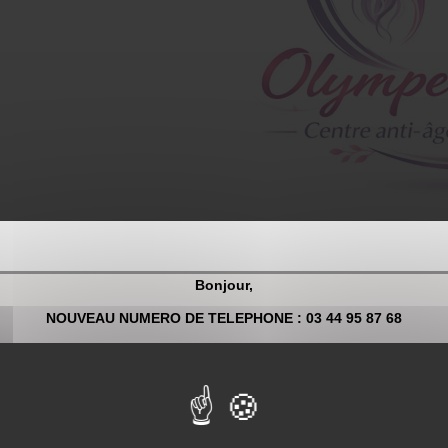
llers et ses environs
Bonjour,
lers pour offrir nos
soins beauté des mains
à une clientèle exigeant
NOUVEAU NUMERO DE TELEPHONE : 03 44 95 87 68
titut est reconnu pour la qualité de ses prestations personnalisées. 
Pour toute demande de renseignement et/ou prise de rendez-vous 
impeccables et soignées.
03 44 95 87 68
disponibilité de notre institut, que ce soit pour des soins du visage, des
r un bien-être global.
OU
.