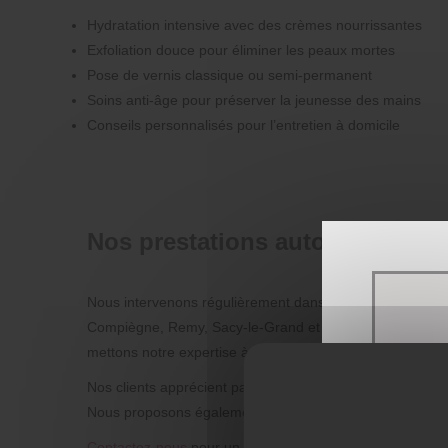
Hydratation intensive avec des crèmes nourrissantes
Exfoliation douce pour éliminer les peaux mortes
Pose de vernis classique ou semi-permanent
Soins anti-âge pour préserver la jeunesse des mains
Conseils personnalisés pour l’entretien à domicile
Nos prestations autour de Moyvi
Nous intervenons régulièrement dans le secteur de Moyvil
Compiègne, Remy, Sacy-le-Grand et Francières, notre ins
mettons notre expertise à votre service pour des mains 
Nos clients apprécient particulièrement la proximité et la 
Nous proposons également des
soins corps complets
pou
Contactez-nous
pour un devis ou une intervention rapide