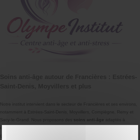
Soins anti-âge autour de Francières : Estrées-
Saint-Denis, Moyvillers et plus
Notre institut intervient dans le secteur de Francières et ses environs,
notamment à Estrées-Saint-Denis, Moyvillers, Compiègne, Remy et
Sacy-le-Grand. Nous proposons des
soins anti-âge
adaptés à
chaque commune pour répondre à la demande locale tout en
garantissant un suivi personnalisé.