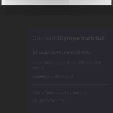
Contact
Olympe Institut
03.44.41.96.73 - 06.25.92.12.30
Lundi, mercredi, jeudi et vendrdi de 9h30 à
19h30
Samedi de 9h00 à 17h30
Centre Commercial Intermarché
60190 MOYVILLERS