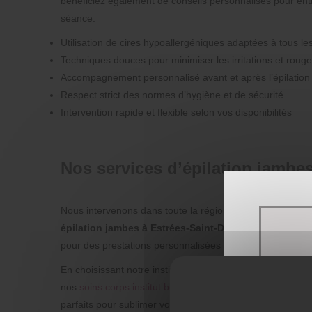
bénéficiez également de conseils personnalisés pour ent
séance.
Utilisation de cires hypoallergéniques adaptées à tous l
Techniques douces pour minimiser les irritations et roug
Accompagnement personnalisé avant et après l’épilation
Respect strict des normes d’hygiène et de sécurité
Intervention rapide et flexible selon vos disponibilités
Nos services d’épilation jambe
Nous intervenons dans toute la région de Compiègne et 
épilation jambes à Estrées-Saint-Denis
ou un soin comp
pour des prestations personnalisées et adaptées à chaqu
En choisissant notre institut pour votre
épilation jambe
nos
soins corps institut beauté
pour une expérience bien-
parfaits pour sublimer votre teint après l’épilation.