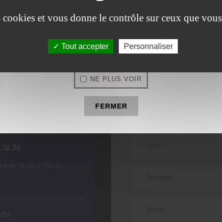
OU
fier votre prochaine séance d’épilation jambes à Compiègne ou dans l
es cookies et vous donne le contrôle sur ceux que vous
06.25.92.12.30
ation irréprochable.
OLYMPE INSTITUT
Tout accepter
Personnaliser
beauté à Estrées-Saint-Denis
NE PLUS VOIR
FERMER
Prendre
contac
pe Institut
.12.30
drdi de 9h30 à 19h30
rché