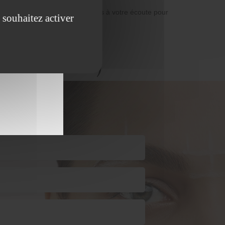
es villes alentours. Nous sommes à votre écoute pour
 souhaitez activer
 (Moyvillers)
t
avec nous