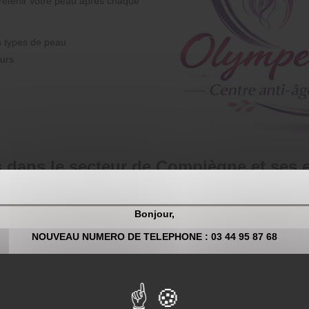
retenir votre peau après chaque
es types de peau
eurs
s dans le secteur de Compiègne et ses 
à proximité, notamment à Estrées-Saint-Denis, Moyvillers, Remy, Sacy
Bonjour,
let à Moyvillers, notre institut est votre partenaire beauté de confianc
NOUVEAU NUMERO DE TELEPHONE : 03 44 95 87 68
e client.
Pour toute demande de renseignement et/ou prise de rendez-vous 
s Compiègne
, vous profitez également d’un accès facilité à des soin
03 44 95 87 68
être complète. Pour renforcer la beauté de votre peau, n’hésitez pas 