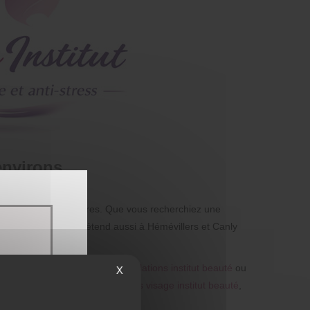
environs
-le-Grand et Francières. Que vous recherchiez une
e. Notre expertise s’étend aussi à Hémévillers et Canly
:
s complémentaires, comme nos
épilations institut beauté
ou
X
à découvrir également notre
soins visage institut beauté
,