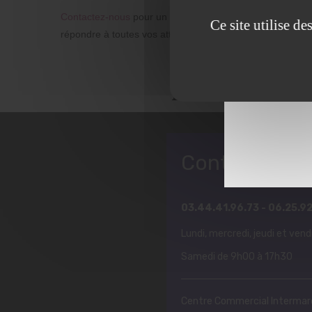
Contactez-nous
pour un devis personnalisé ou pour plani
Ce site utilise d
répondre à toutes vos attentes et vous garantir une prest
Institut de 
Contact
Olym
03.44.41.96.73 - 06.25.92
Lundi, mercredi, jeudi et ven
Samedi de 9h00 à 17h30
Centre Commercial Interma