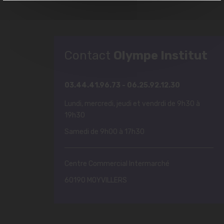
Contact
Olympe Institut
03.44.41.96.73 - 06.25.92.12.30
Lundi, mercredi, jeudi et vendrdi de 9h30 à
19h30
Samedi de 9h00 à 17h30
Centre Commercial Intermarché
60190 MOYVILLERS