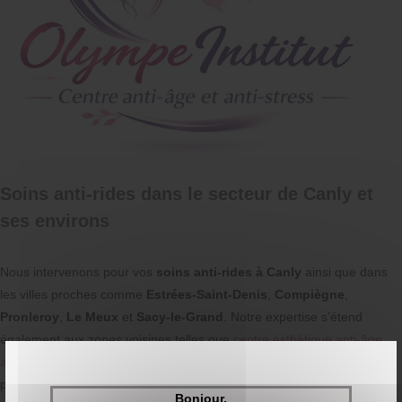
Soins anti-rides dans le secteur de Canly et
ses environs
Nous intervenons pour vos
soins anti-rides à Canly
ainsi que dans
les villes proches comme
Estrées-Saint-Denis
,
Compiègne
,
Pronleroy
,
Le Meux
et
Sacy-le-Grand
. Notre expertise s’étend
également aux zones voisines telles que
centre esthétique anti-âge
autour de Moyvillers
ou
massages corps à Francières
. Cette
proximité nous permet d’offrir un service rapide et personnalisé à
Bonjour,