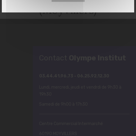
(Moyvillers)
Contact
Olympe Institut
03.44.41.96.73 - 06.25.92.12.30
Lundi, mercredi, jeudi et vendrdi de 9h30 à
19h30
Samedi de 9h00 à 17h30
Centre Commercial Intermarché
60190 MOYVILLERS