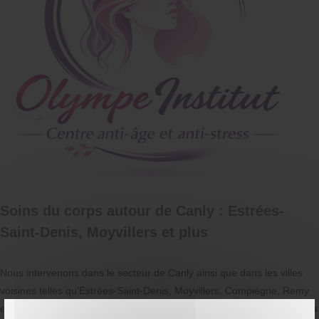
Soins du corps autour de Canly : Estrées-
Saint-Denis, Moyvillers et plus
Nous intervenons dans le secteur de Canly ainsi que dans les villes
voisines telles qu’Estrées-Saint-Denis, Moyvillers, Compiègne, Remy
et Sacy-le-Grand. Que vous recherchiez un centre de
soins du corps