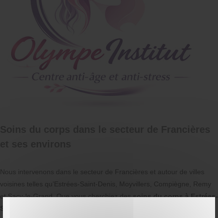
Soins du corps dans le secteur de Francières
et ses environs
Nous intervenons dans le secteur de Francières et autour de villes
voisines telles qu’Estrées-Saint-Denis, Moyvillers, Compiègne, Remy
et Sacy-le-Grand. Que vous cherchiez des
soins du corps à Estrées-
Saint-Denis
ou un institut de beauté à Moyvillers, notre équipe est