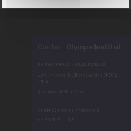
(Moyvillers)
Contact
Olympe Institut
03.44.41.96.73 - 06.25.92.12.30
Lundi, mercredi, jeudi et vendrdi de 9h30 à
19h30
Samedi de 9h00 à 17h30
Centre Commercial Intermarché
60190 MOYVILLERS