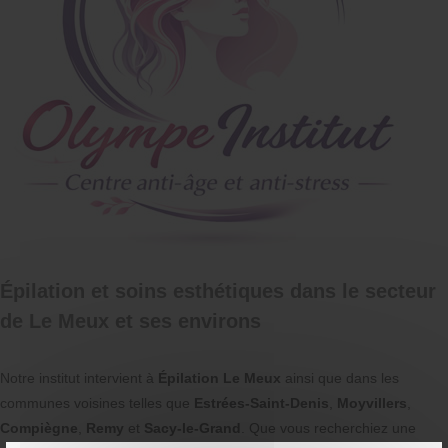
Épilation et soins esthétiques dans le secteur
de Le Meux et ses environs
Notre institut intervient à
Épilation Le Meux
ainsi que dans les
communes voisines telles que
Estrées-Saint-Denis
,
Moyvillers
,
Compiègne
,
Remy
et
Sacy-le-Grand
. Que vous recherchiez une